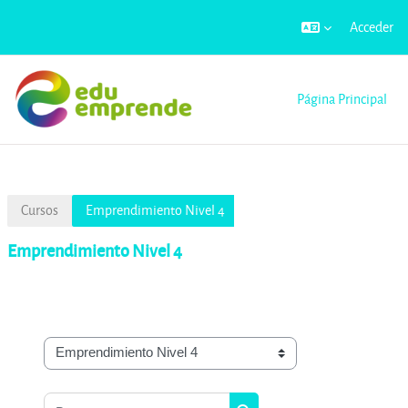
Acceder
Saltar al contenido principal
Página Principal
Cursos
Emprendimiento Nivel 4
Emprendimiento Nivel 4
Categorías
Buscar cursos